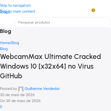
Loja mundial online de Obras de Arte Exclusivas
Skip to navigation
0
Skip to main content
R$
0,0
Menu
Blog
Home
Blog
Blog
WebcamMax Ultimate Cracked
Windows 10 [x32x64] no Virus
GitHub
Posted by
Guilherme Vendedor
30 de maio de 2026
On 30 de maio de 2026
0