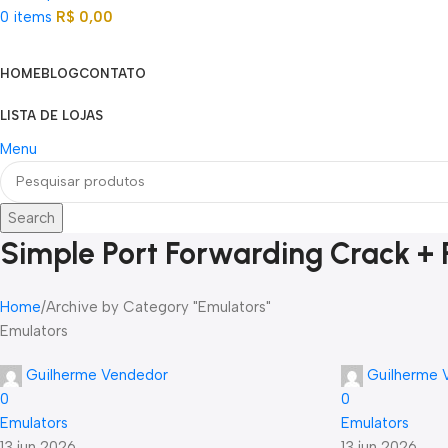
0
items
R$
0,00
Categorias
HOME
BLOG
CONTATO
LISTA DE LOJAS
Menu
Search
Simple Port Forwarding Crack + 
Home
Archive by Category "Emulators"
Emulators
Guilherme Vendedor
Guilherme 
0
0
Emulators
Emulators
13 jun 2026
13 jun 2026