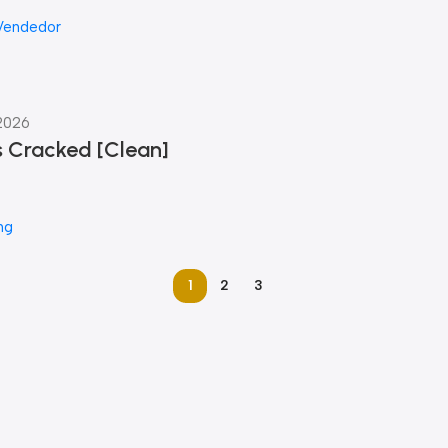
Vendedor
 2026
 Cracked [Clean]
ng
1
2
3