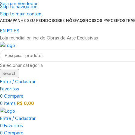
Seja um Vendedor
Skip to navigation
FRETE GRÁTIS PARA TODOS OS PEDIDOS ACIMA DE R$ 900
Skip to main content
ACOMPANHE SEU PEDIDO
SOBRE NÓS
FAQS
NOSSOS PARCEIROS
TRA
EN
PT
ES
Loja mundial online de Obras de Arte Exclusivas
Selecionar categoria
Search
Entre / Cadastrar
Favoritos
0
Compare
0
items
R$
0,00
Entre / Cadastrar
0
Favoritos
0
Compare