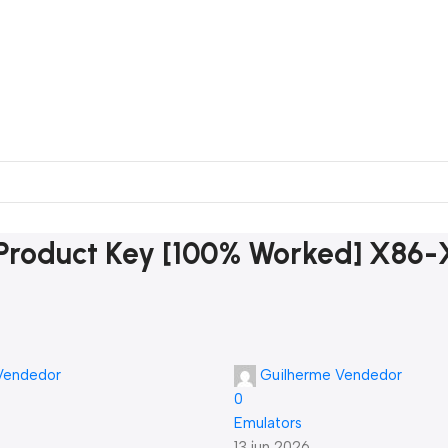
Product Key [100% Worked] X86-X
Vendedor
Guilherme Vendedor
0
Emulators
13 jun 2026