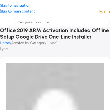
Loja mundial online de Obras de Arte Exclusivas
Skip to navigation
Skip to main content
R$
0,
Menu
Office 2019 ARM Activation Included Offline
Setup Google Drive One-Line Installer
Home
Archive by Category "Lync"
Lync