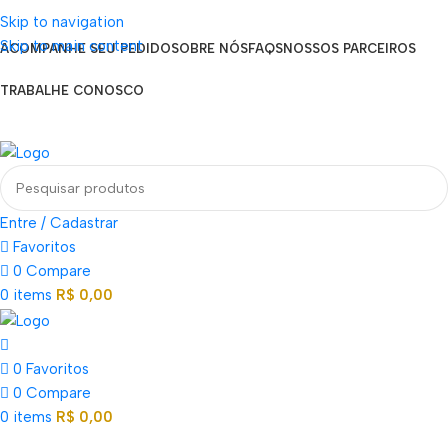
Seja um Vendedor
Skip to navigation
FRETE GRÁTIS PARA TODOS OS PEDIDOS ACIMA DE R$ 900
Skip to main content
ACOMPANHE SEU PEDIDO
SOBRE NÓS
FAQS
NOSSOS PARCEIROS
TRABALHE CONOSCO
EN
PT
ES
Loja mundial online de Obras de Arte Exclusivas
Entre / Cadastrar
Favoritos
0
Compare
0
items
R$
0,00
0
Favoritos
0
Compare
0
items
R$
0,00
Categorias