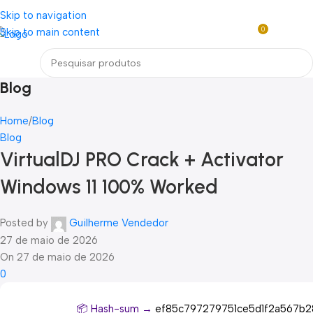
Loja mundial online de Obras de Arte Exclusivas
Skip to navigation
0
Skip to main content
R$
0,0
Menu
Blog
Home
Blog
Blog
VirtualDJ PRO Crack + Activator
Windows 11 100% Worked
Posted by
Guilherme Vendedor
27 de maio de 2026
On 27 de maio de 2026
0
📦 Hash-sum →
ef85c797279751ce5d1f2a567b