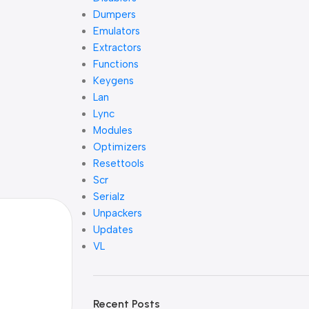
Dumpers
Emulators
Extractors
Functions
Keygens
Lan
Lync
Modules
Optimizers
Resettools
Scr
Serialz
Unpackers
Updates
VL
Recent Posts