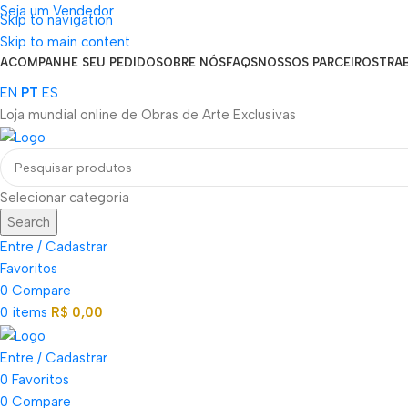
Seja um Vendedor
Skip to navigation
FRETE GRÁTIS PARA TODOS OS PEDIDOS ACIMA DE R$ 900
Skip to main content
ACOMPANHE SEU PEDIDO
SOBRE NÓS
FAQS
NOSSOS PARCEIROS
TRA
EN
PT
ES
Loja mundial online de Obras de Arte Exclusivas
Selecionar categoria
Search
Entre / Cadastrar
Favoritos
0
Compare
0
items
R$
0,00
Entre / Cadastrar
0
Favoritos
0
Compare