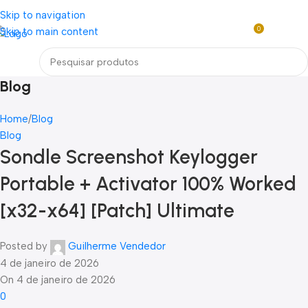
Loja mundial online de Obras de Arte Exclusivas
Skip to navigation
0
Skip to main content
R$
0,0
Menu
Blog
Home
Blog
Blog
Sondle Screenshot Keylogger
Portable + Activator 100% Worked
[x32-x64] [Patch] Ultimate
Posted by
Guilherme Vendedor
4 de janeiro de 2026
On 4 de janeiro de 2026
0