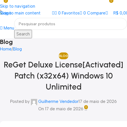
0
0
Loja mundial online de Obras de Arte Exclusivas
Skip to navigation
Skip to main content
0
Favoritos
0
Compare
R$
0,0
Menu
Search
Blog
Home
Blog
BLOG
ReGet Deluxe License[Activated]
Patch (x32x64) Windows 10
Unlimited
Posted by
Guilherme Vendedor
17 de maio de 2026
0
On 17 de maio de 2026