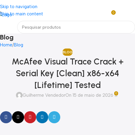
Loja mundial online de Obras de Arte Exclusivas
Skip to navigation
0
Skip to main content
R$
0,0
Menu
Blog
Home
Blog
BLOG
McAfee Visual Trace Crack +
Serial Key [Clean] x86-x64
[Lifetime] Tested
0
Guilherme Vendedor
On 15 de maio de 2026