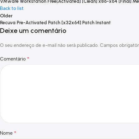
VMware Workstation Free[Activated] [Clean] x86-x64 [Final] Me
Back to list
Older
Recuva Pre-Activated Patch [x32x64] Patch Instant
Deixe um comentário
O seu endereço de e-mail não será publicado.
Campos obrigatór
*
Comentário
*
Nome