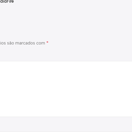
diaFire
*
ios são marcados com