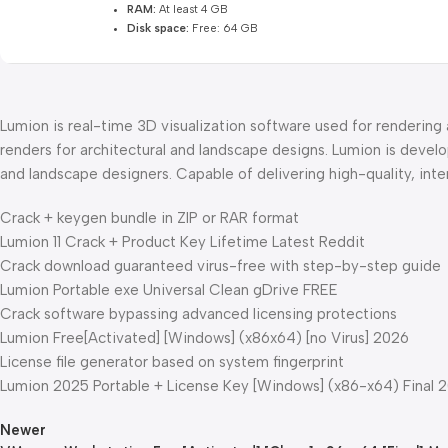
RAM:
At least 4 GB
Disk space:
Free: 64 GB
Lumion is real-time 3D visualization software used for rendering 
renders for architectural and landscape designs. Lumion is develo
and landscape designers. Capable of delivering high-quality, inter
Crack + keygen bundle in ZIP or RAR format
Lumion 11 Crack + Product Key Lifetime Latest Reddit
Crack download guaranteed virus-free with step-by-step guide
Lumion Portable exe Universal Clean gDrive FREE
Crack software bypassing advanced licensing protections
Lumion Free[Activated] [Windows] (x86x64) [no Virus] 2026
License file generator based on system fingerprint
Lumion 2025 Portable + License Key [Windows] (x86-x64) Final 
Newer