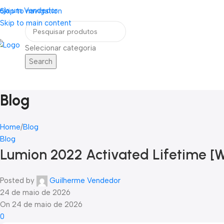
eja um Vendedor
FRETE GRÁTIS PARA TODOS OS PEDIDOS ACI
Skip to navigation
Skip to main content
Selecionar categoria
Search
Home
Blog
Contato
ategorias
Blog
Home
Blog
Blog
Lumion 2022 Activated Lifetime [W
Posted by
Guilherme Vendedor
24 de maio de 2026
On 24 de maio de 2026
0