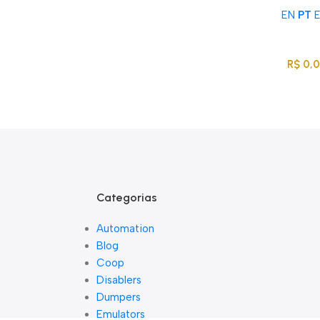
EN
PT
Acompanhe Seu Pedido
Sobre Nós
FAQs
Nossos Parceiros
Trabalhe Conosco
Entre / Cadastrar
R$
0,
Lista De Loj
Categorias
Automation
Blog
Coop
Disablers
Dumpers
Emulators