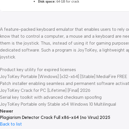
Disk space:
64 GB for crack
A feature-packed keyboard emulator that enables users to rely on 
know that to control a computer, a mouse and a keyboard are ne
them is the joystick. Thus, instead of using it for gaming purpose
dedicated software. Such a program is JoyToKey, a lightweight a
joystick.
Product key utility for expired licenses
JoyToKey Portable [Windows] [x32-x64] [Stable] MediaFire FREE
Patch installer enabling seamless and permanent software activa
JoyToKey Crack for PC [Lifetime] [Final] 2026
Serial key toolkit with advanced checksum spoofing
JoyToKey Portable only Stable x64 Windows 10 Multilingual
Newer
Plagiarism Detector Crack Full x86-x64 [no Virus] 2025
Back to list