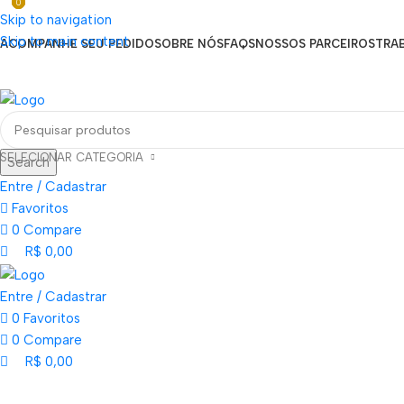
0
0
0
Seja um Vendedor
Skip to navigation
FRETE GRÁTIS PARA TODOS OS PEDIDOS ACIMA DE R$ 900
Skip to main content
ACOMPANHE SEU PEDIDO
SOBRE NÓS
FAQS
NOSSOS PARCEIROS
TRA
EN
PT
ES
Loja mundial online de Obras de Arte Exclusivas
SELECIONAR CATEGORIA
Search
Entre / Cadastrar
Favoritos
0
Compare
R$
0,00
Entre / Cadastrar
0
Favoritos
0
Compare
R$
0,00
Categorias