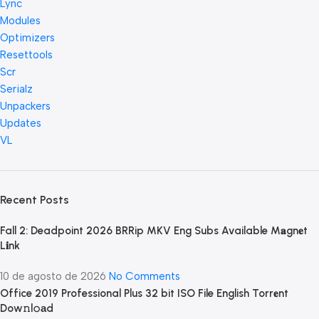
Lync
Modules
Optimizers
Resettools
Scr
Serialz
Unpackers
Updates
VL
Recent Posts
Fall 2: Deadpoint 2026 BRRip MKV Eng Subs Available M𝐚gn𝐞t
L𝐢nk
10 de agosto de 2026
No Comments
Office 2019 Professional Plus 32 bit ISO File English Torr𝐞nt
Dow𝚗l𝚘аd