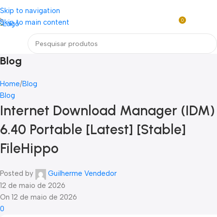
Loja mundial online de Obras de Arte Exclusivas
Skip to navigation
0
Skip to main content
R$
0,0
Menu
Blog
Home
Blog
Blog
Internet Download Manager (IDM)
6.40 Portable [Latest] [Stable]
FileHippo
Posted by
Guilherme Vendedor
12 de maio de 2026
On 12 de maio de 2026
0