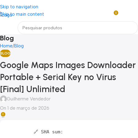
Loja mundial online de Obras de Arte Exclusivas
Skip to navigation
0
Skip to main content
Entre / Cadastrar
R$
0,0
Menu
Blog
Home
Blog
BLOG
Google Maps Images Downloader
Portable + Serial Key no Virus
[Final] Unlimited
Guilherme Vendedor
On 1 de março de 2026
0
🔗 SHA sum: