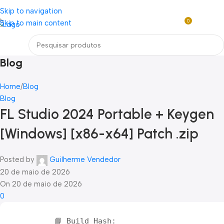
Loja mundial online de Obras de Arte Exclusivas
Skip to navigation
0
Skip to main content
R$
0,0
Menu
Blog
Home
Blog
Blog
FL Studio 2024 Portable + Keygen
[Windows] [x86-x64] Patch .zip
Posted by
Guilherme Vendedor
20 de maio de 2026
On 20 de maio de 2026
0
📘 Build Hash: