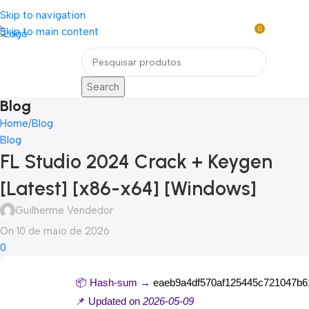
Loja mundial online de Obras de Arte Exclusivas
Skip to navigation
0
Skip to main content
Entre / Cadastrar
R$
0,0
Menu
Search
Blog
Home
Blog
Blog
FL Studio 2024 Crack + Keygen
[Latest] [x86-x64] [Windows]
Guilherme Vendedor
On 10 de maio de 2026
0
📦 Hash-sum →
eaeb9a4df570af125445c721047b6
📌 Updated on
2026-05-09