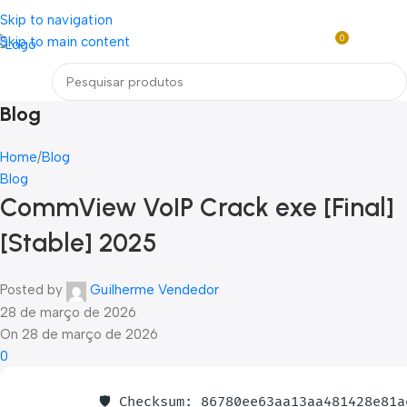
Loja mundial online de Obras de Arte Exclusivas
Skip to navigation
0
Skip to main content
R$
0,0
Menu
Blog
Home
Blog
Blog
CommView VoIP Crack exe [Final]
[Stable] 2025
Posted by
Guilherme Vendedor
28 de março de 2026
On 28 de março de 2026
0
🛡️ Checksum: 86780ee63aa13aa481428e81