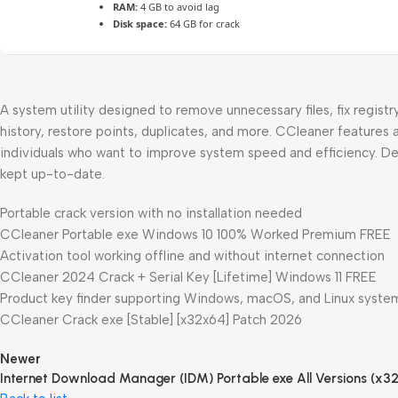
RAM:
4 GB to avoid lag
Disk space:
64 GB for crack
A system utility designed to remove unnecessary files, fix regist
history, restore points, duplicates, and more. CCleaner features a 
individuals who want to improve system speed and efficiency. De
kept up-to-date.
Portable crack version with no installation needed
CCleaner Portable exe Windows 10 100% Worked Premium FREE
Activation tool working offline and without internet connection
CCleaner 2024 Crack + Serial Key [Lifetime] Windows 11 FREE
Product key finder supporting Windows, macOS, and Linux syste
CCleaner Crack exe [Stable] [x32x64] Patch 2026
Newer
Internet Download Manager (IDM) Portable exe All Versions (x32