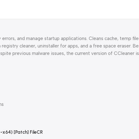
ry errors, and manage startup applications. Cleans cache, temp fil
registry cleaner, uninstaller for apps, and a free space eraser. Be
spite previous malware issues, the current version of CCleaner i
ms
-x64) [Patch] FileCR