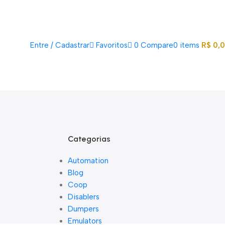
Acompanhe Seu Pedido
Sobre Nós
FAQs
Nossos Parceiros
Trabalhe Conosco
EN
PT
Entre / Cadastrar
Favoritos
0
Compare
0
items
R$
0,
Lista De Loj
Categorias
Automation
Blog
Coop
Disablers
Dumpers
Emulators