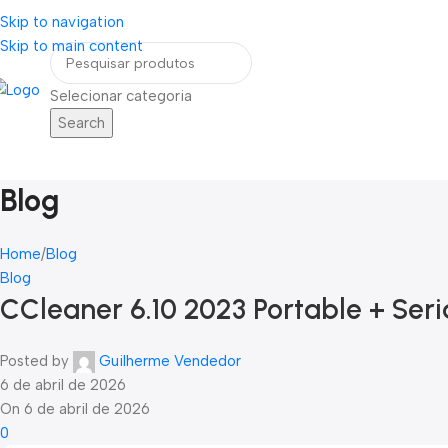
Skip to navigation
eja um Vendedor
FRETE GRÁTIS PARA TODOS OS PEDIDOS ACIMA DE R$ 90
Skip to main content
Selecionar categoria
Search
Home
Blog
Contato
ategorias
Blog
Home
Blog
Blog
CCleaner 6.10 2023 Portable + Serial
Posted by
Guilherme Vendedor
6 de abril de 2026
On 6 de abril de 2026
0