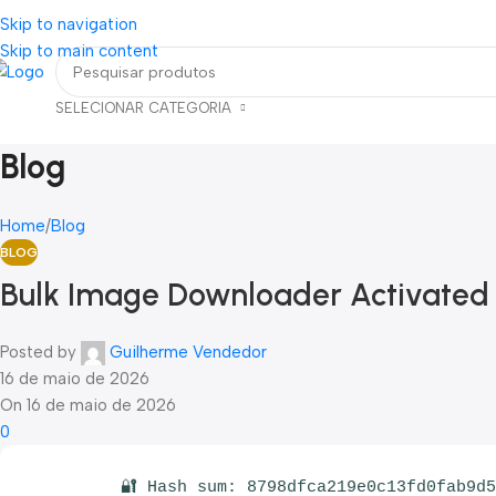
Skip to navigation
eja um Vendedor
FRETE GRÁTIS PARA TODOS OS PEDIDOS ACIMA DE R$ 90
Skip to main content
SELECIONAR CATEGORIA
Categorias
Home
Blog
Contato
Blog
Home
Blog
BLOG
Bulk Image Downloader Activated 
Posted by
Guilherme Vendedor
16 de maio de 2026
On 16 de maio de 2026
0
🔐 Hash sum: 8798dfca219e0c13fd0fab9d