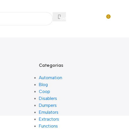
Acompanhe Seu Pedido
Sobre Nós
FAQs
Nossos Parceiros
Trabalhe Conosco
EN
PT
0
Entre / Cadastrar
R$
0,0
Lista De Loj
Categorias
Automation
Blog
Coop
Disablers
Dumpers
Emulators
Extractors
Functions