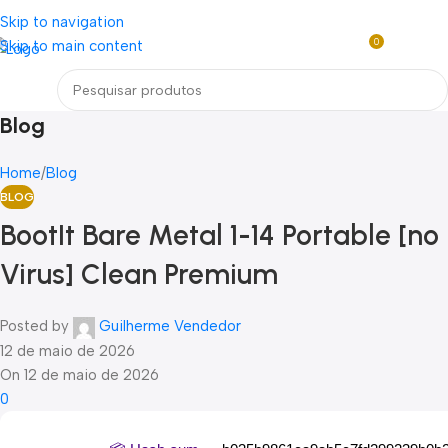
Loja mundial online de Obras de Arte Exclusivas
Skip to navigation
0
Skip to main content
R$
0,0
Menu
Blog
Home
Blog
BLOG
BootIt Bare Metal 1-14 Portable [no
Virus] Clean Premium
Posted by
Guilherme Vendedor
12 de maio de 2026
On 12 de maio de 2026
0