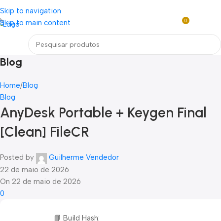
Loja mundial online de Obras de Arte Exclusivas
Skip to navigation
0
Skip to main content
R$
0,0
Menu
Blog
Home
Blog
Blog
AnyDesk Portable + Keygen Final
[Clean] FileCR
Posted by
Guilherme Vendedor
22 de maio de 2026
On 22 de maio de 2026
0
📘 Build Hash: